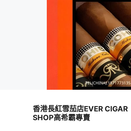
跳
至
香港長紅雪茄店EVER CIGAR
內
容
SHOP高希霸專賣