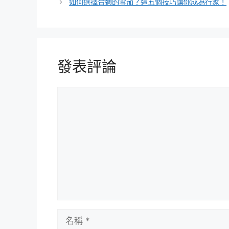
如何選擇合適的雪茄？這五個技巧讓你成為行家！
發表評論
評
論
名
稱