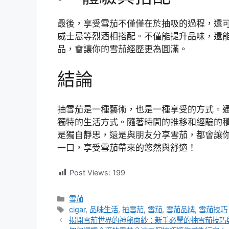
最後，享受雪茄不僅僅在於抽吸的過程，還
威士忌等烈酒相搭配。不僅能提升品味，還
品，會讓你的雪茄經歷更為圓滿。
結論
抽雪茄是一種藝術，也是一種享受的方式。
獨特的生活方式。隨著時間的推移和經驗的
是獨自靜思，還是與朋友分享雪茄，都會讓
一口，享受雪茄帶來的悠然與舒適！
Post Views:
199
分
雪茄
類
標
cigar
,
品味生活
,
抽雪茄
,
雪茄
,
雪茄品牌
,
雪茄技巧
籤
揭開雪茄世界的神秘面紗：新手必學的抽雪茄技巧