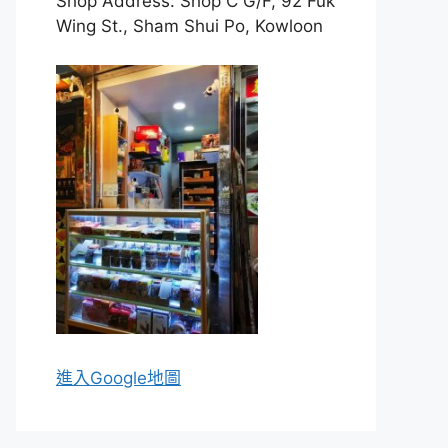
Shop Address: Shop C G/F, 92 Fuk
Wing St., Sham Shui Po, Kowloon
進入Go
ogle地圖