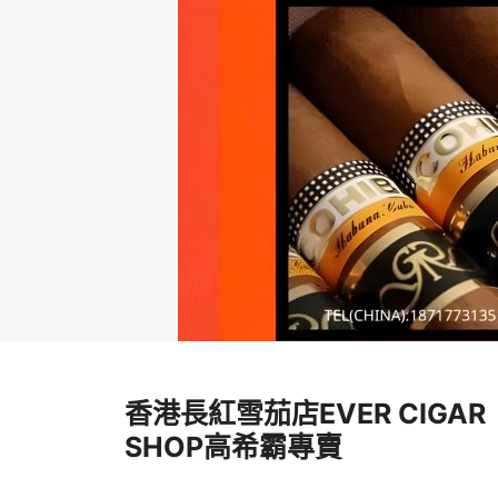
跳
至
香港長紅雪茄店EVER CIGAR
內
容
SHOP高希霸專賣