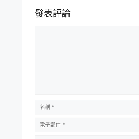
發表評論
評
論
名
稱
電
子
郵
個