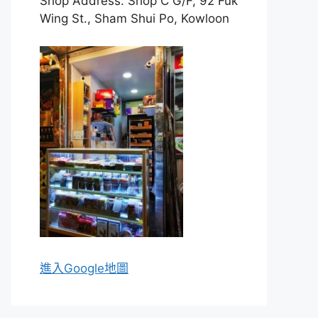
Shop Address: Shop C G/F, 92 Fuk
Wing St., Sham Shui Po, Kowloon
進入Go
ogle地圖