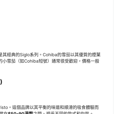
其經典的Siglo系列。Cohiba的雪茄以其優質的煙葉
a的小雪茄（如Cohiba短號）通常很受歡迎，價格一般
)
risto。這個品牌以其平衡的味道和順滑的吸食體驗而
通常在
$50-90港幣
之間，視乎不同的款式和包裝。