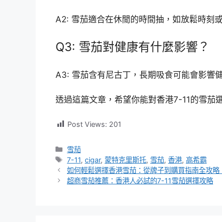
A2: 雪茄適合在休閒的時間抽，如放鬆時刻
Q3: 雪茄對健康有什麼影響？
A3: 雪茄含有尼古丁，長期吸食可能會影響
透過這篇文章，希望你能對香港7-11的雪
Post Views:
201
分
雪茄
類
標
7-11
,
cigar
,
蒙特克里斯托
,
雪茄
,
香港
,
高希霸
籤
如何輕鬆選擇香港雪茄：從牌子到購買指南全攻略
超商雪茄推薦：香港人必試的7-11雪茄選擇攻略