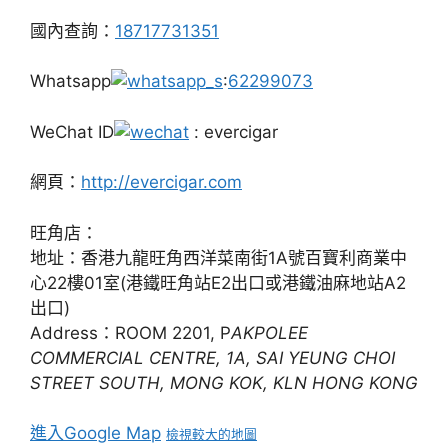
國內查詢：
18717731351
Whatsapp
:
62299073
WeChat ID
: evercigar
網頁：
http://evercigar.com
旺角店：
地址：香港九龍旺角西洋菜南街1A號百寶利商業中
心22樓01室(港鐵旺角站E2出口或港鐵油麻地站A2
出口)
Address：ROOM 2201, P
AKPOLEE
COMMERCIAL CENTRE, 1A, SAI YEUNG CHOI
STREET SOUTH, MONG KOK, KLN HONG KONG
進入Google Map
檢視較大的地圖