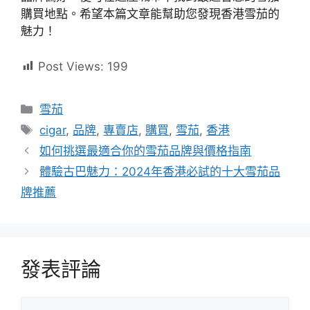
購買地點。希望本篇文章能幫助您發現香港雪茄的
魅力！
Post Views:
199
分
雪茄
類
標
cigar
,
品牌
,
專賣店
,
購買
,
雪茄
,
香港
籤
如何挑選最適合你的雪茄品牌與價格指南
體驗古巴魅力：2024年香港必試的十大雪茄品
牌推薦
發表評論
評