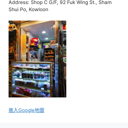
Address: Shop C G/F, 92 Fuk Wing St., Sham
Shui Po, Kowloon
進入Go
ogle地圖