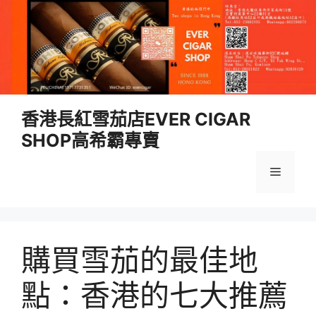
跳
香港長紅雪茄店EVER CIGAR
至
SHOP高希霸專賣
內
容
選
單
購買雪茄的最佳地
點：香港的七大推薦