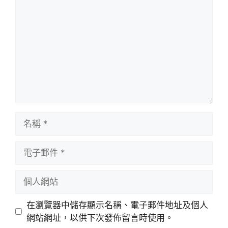
論
名
稱
電
子
郵
個
件
人
網
在瀏覽器中儲存顯示名稱、電子郵件地址及個人
站
網站網址，以供下次發佈留言時使用。