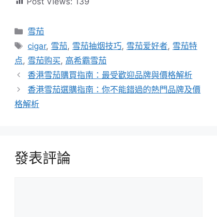
Post Views:
139
分
雪茄
類
標
cigar
,
雪茄
,
雪茄抽烟技巧
,
雪茄爱好者
,
雪茄特
籤
点
,
雪茄购买
,
高希霸雪茄
香港雪茄購買指南：最受歡迎品牌與價格解析
香港雪茄選購指南：你不能錯過的熱門品牌及價
格解析
發表評論
評
論