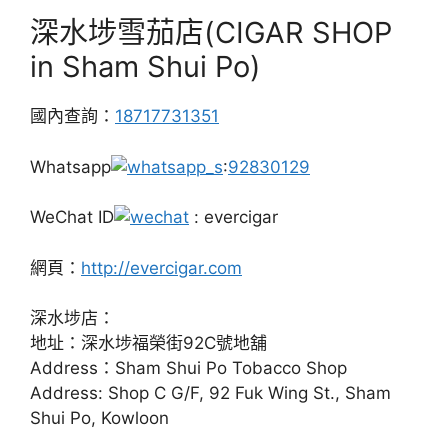
深水埗雪茄店(CIGAR SHOP
in Sham Shui Po)
國內查詢：
18717731351
Whatsapp
:
92830129
WeChat ID
: evercigar
網頁：
http://evercigar.com
深水埗店：
地址：深水埗福榮街92C號地舖
Address：Sham Shui Po Tobacco Shop
Address: Shop C G/F, 92 Fuk Wing St., Sham
Shui Po, Kowloon