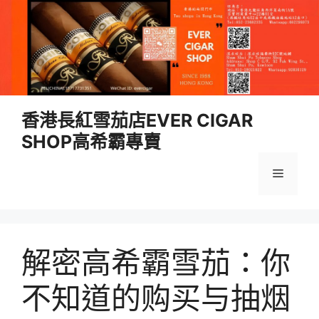
跳
香港長紅雪茄店EVER CIGAR
至
SHOP高希霸專賣
內
容
選
單
解密高希霸雪茄：你
不知道的购买与抽烟