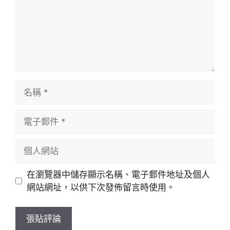
名
稱
電
子
郵
個
件
人
網
在瀏覽器中儲存顯示名稱、電子郵件地址及個人
站
網站網址，以供下次發佈留言時使用。