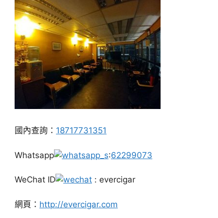
國內查詢：
18717731351
Whatsapp
:
62299073
WeChat ID
: evercigar
網頁：
http://evercigar.com