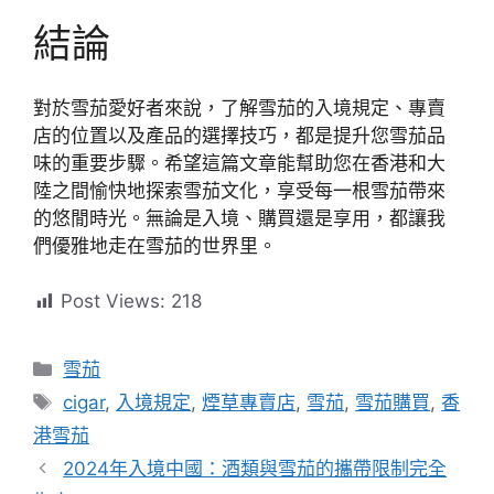
結論
對於雪茄愛好者來說，了解雪茄的入境規定、專賣
店的位置以及產品的選擇技巧，都是提升您雪茄品
味的重要步驟。希望這篇文章能幫助您在香港和大
陸之間愉快地探索雪茄文化，享受每一根雪茄帶來
的悠閒時光。無論是入境、購買還是享用，都讓我
們優雅地走在雪茄的世界里。
Post Views:
218
分
雪茄
類
標
cigar
,
入境規定
,
煙草專賣店
,
雪茄
,
雪茄購買
,
香
籤
港雪茄
2024年入境中國：酒類與雪茄的攜帶限制完全