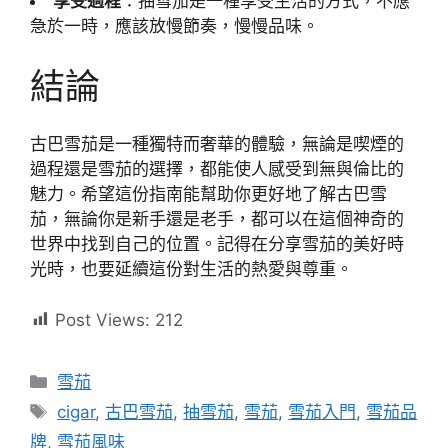
享受過程
：抽雪茄是一種享受生活的方式，不應
急於一時，應該放慢節奏，慢慢品味。
結論
古巴雪茄是一種獨特而奢華的體驗，無論是喫煙的
過程還是雪茄的選擇，都能使人感受到無與倫比的
魅力。希望這份指南能幫助你更好地了解古巴雪
茄，無論你是新手還是老手，都可以在這個神奇的
世界中找到自己的位置。記得在分享雪茄的美好時
光時，也要延續這份對生活的熱愛與尊重。
Post Views:
212
分
雪茄
類
標
cigar
,
古巴雪茄
,
抽雪茄
,
雪茄
,
雪茄入門
,
雪茄品
籤
牌
,
雪茄風味