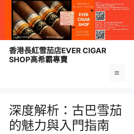
跳
香港長紅雪茄店EVER CIGAR
至
SHOP高希霸專賣
內
容
選
單
深度解析：古巴雪茄
的魅力與入門指南