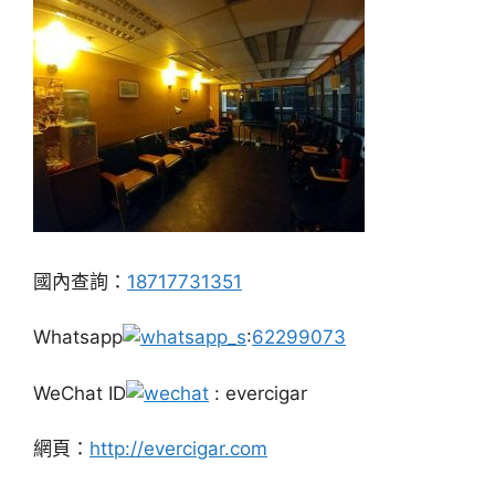
國內查詢：
18717731351
Whatsapp
:
62299073
WeChat ID
: evercigar
網頁：
http://evercigar.com