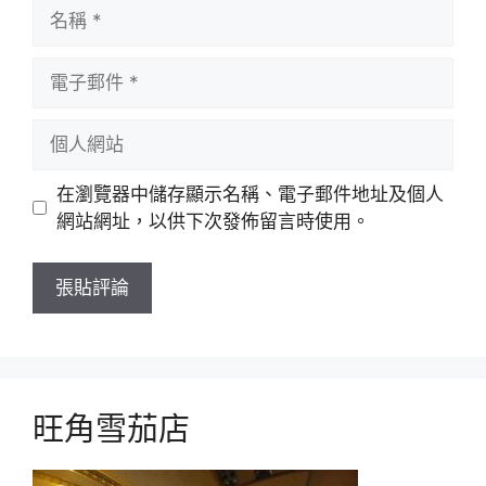
名
稱
電
子
郵
個
件
人
網
在瀏覽器中儲存顯示名稱、電子郵件地址及個人
站
網站網址，以供下次發佈留言時使用。
旺角雪茄店