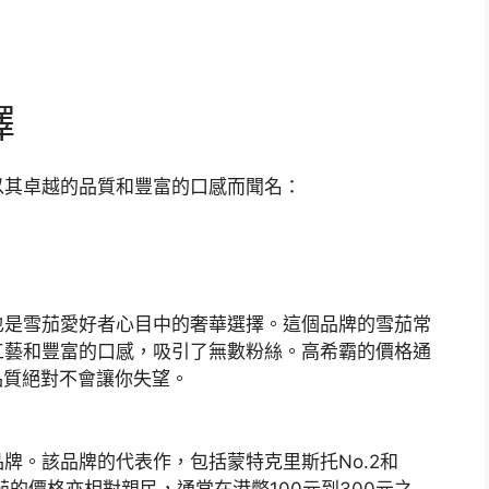
擇
以其卓越的品質和豐富的口感而聞名：
也是雪茄愛好者心目中的奢華選擇。這個品牌的雪茄常
工藝和豐富的口感，吸引了無數粉絲。高希霸的價格通
品質絕對不會讓你失望。
牌。該品牌的代表作，包括蒙特克里斯托No.2和
茄的價格亦相對親民，通常在港幣100元到300元之