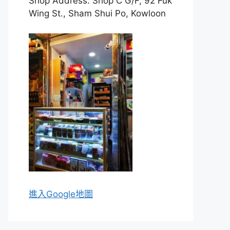
Shop Address: Shop C G/F, 92 Fuk
Wing St., Sham Shui Po, Kowloon
進入Go
ogle地圖