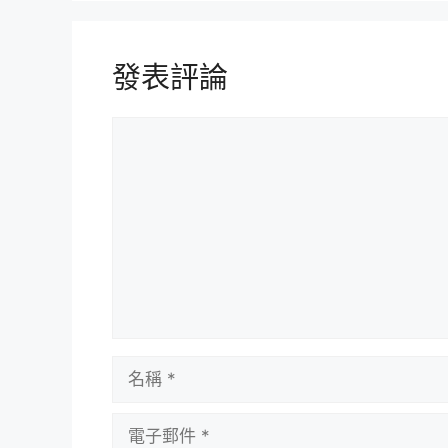
發表評論
評
論
名
稱
電