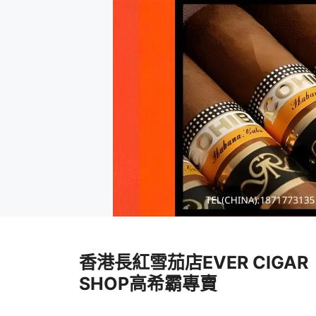
跳
至
香港長紅雪茄店EVER CIGAR
內
容
SHOP高希霸專賣