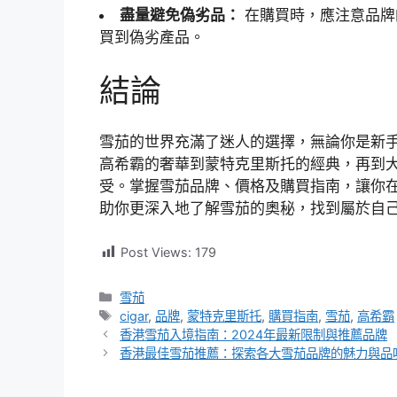
盡量避免偽劣品：
在購買時，應注意品牌
買到偽劣產品。
結論
雪茄的世界充滿了迷人的選擇，無論你是新
高希霸的奢華到蒙特克里斯托的經典，再到
受。掌握雪茄品牌、價格及購買指南，讓你
助你更深入地了解雪茄的奧秘，找到屬於自
Post Views:
179
分
雪茄
類
標
cigar
,
品牌
,
蒙特克里斯托
,
購買指南
,
雪茄
,
高希霸
籤
香港雪茄入境指南：2024年最新限制與推薦品牌
香港最佳雪茄推薦：探索各大雪茄品牌的魅力與品