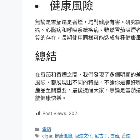
健康風險
無論是雪茄還是香煙，均對健康有害。研究
癌、心臟病和呼吸系統疾病。雖然雪茄吸煙
質的存在，長期使用同樣可能造成各種健康
總結
在雪茄和香煙之間，我們發現了多個明顯的
風險，都展現出不同的特點。不論你是偏好
產品至關重要。最後提醒大家，無論是雪茄
能健康快樂。
Post Views:
202
分
雪茄
類
標
cigar
,
健康風險
,
吸煙文化
,
尼古丁
,
雪茄
,
香煙