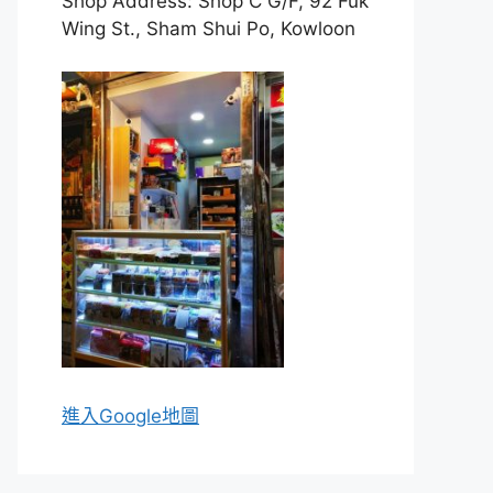
Shop Address: Shop C G/F, 92 Fuk
Wing St., Sham Shui Po, Kowloon
進入Go
ogle地圖