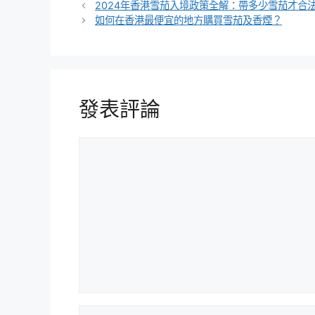
籤
2024年香港雪茄入境政策全解：帶多少雪茄才合
如何在香港最便宜的地方購買雪茄及香煙？
發表評論
評
論
名