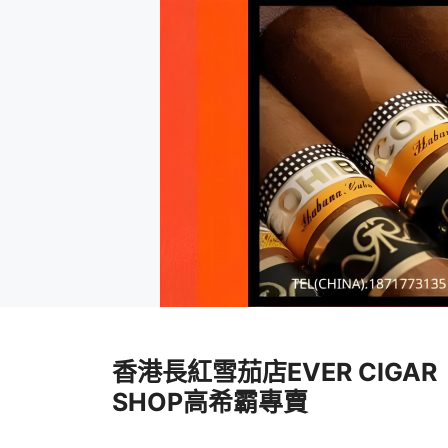
跳
至
香港長紅雪茄店EVER CIGAR
內
容
SHOP高希霸專賣