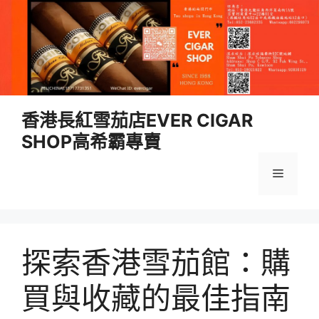
跳
香港長紅雪茄店EVER CIGAR
至
SHOP高希霸專賣
內
容
選
單
探索香港雪茄館：購
買與收藏的最佳指南