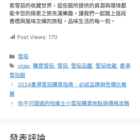
索雪茄的收藏世界，這些館所提供的資源與環境都
能令您的探索之旅充滿樂趣。讓我們一起踏上這段
香煙與風味交織的旅程，品味生活的每一刻。
Post Views:
170
分
雪茄
類
標
cigar
,
購買雪茄
,
雪茄
,
雪茄品鑑
,
雪茄收藏
,
香港
籤
雪茄館
2024香港雪茄購買指南：必試品牌與性價比推
薦
你不可錯過的哈維士小雪茄購買地點與價格攻略
發表評論