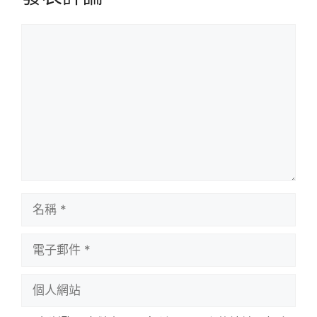
評
論
名
稱
電
子
郵
個
件
人
網