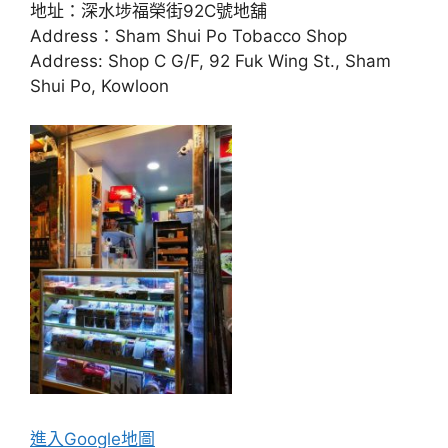
地址：深水埗福榮街92C號地舖
Address：Sham Shui Po Tobacco Shop
Address: Shop C G/F, 92 Fuk Wing St., Sham
Shui Po, Kowloon
進入Go
ogle地圖