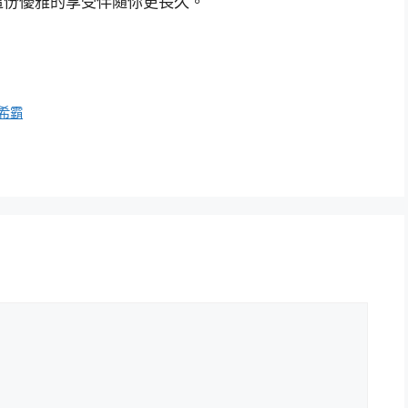
這份優雅的享受伴隨你更長久。
希霸