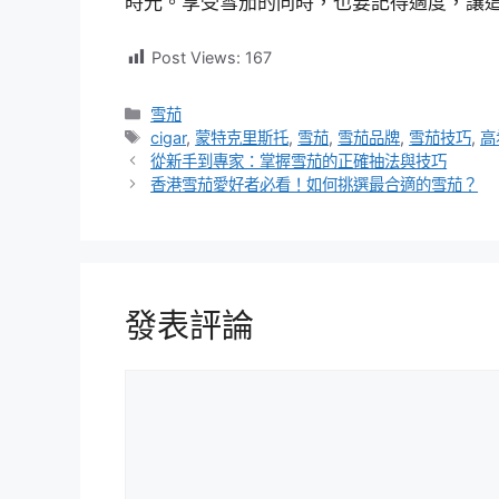
時光。享受雪茄的同時，也要記得適度，讓
Post Views:
167
分
雪茄
類
標
cigar
,
蒙特克里斯托
,
雪茄
,
雪茄品牌
,
雪茄技巧
,
高
籤
從新手到專家：掌握雪茄的正確抽法與技巧
香港雪茄愛好者必看！如何挑選最合適的雪茄？
發表評論
評
論