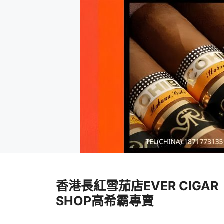
跳
至
香港長紅雪茄店EVER CIGAR
內
容
SHOP高希霸專賣