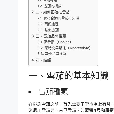
雪茄的構成
二、如何正確抽雪茄
選擇合適的雪茄打火機
預備過程
點燃雪茄
三、雪茄品牌推薦
高希霸（Cohiba）
蒙特克里斯托（Montecristo）
其他品牌推薦
四、結語
一、雪茄的基本知識
雪茄種類
在挑選雪茄之前，首先需要了解市場上有哪
米尼加雪茄等。古巴雪茄，如
蒙特4号
和
羅密