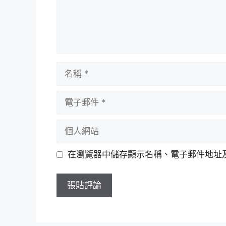
名
稱
電
子
郵
個
件
人
網
在瀏覽器中儲存顯示名稱、電子郵件地址
站