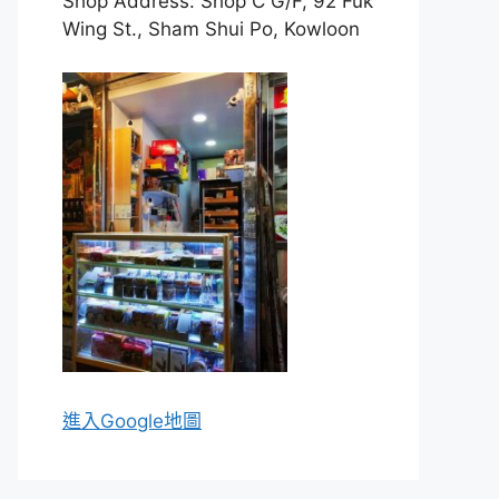
Shop Address: Shop C G/F, 92 Fuk
Wing St., Sham Shui Po, Kowloon
進入Go
ogle地圖