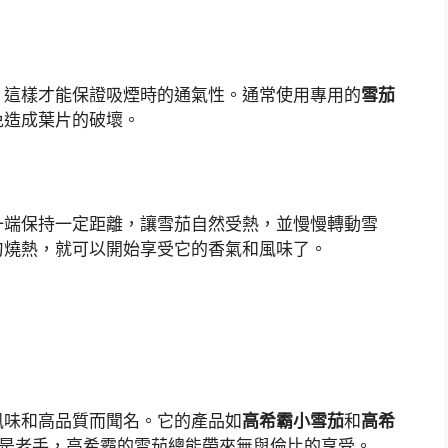
，這樣才能保證吸煙時的通氣性。通常使用專用的
雪茄
免造成葉片的破壞。
一端保持一定距離，讓雪茄自然受熱，並慢慢轉動雪
匀燒熱，就可以開始享受它的香氣和風味了。
風味和高品質而聞名。它的產品如
高希霸小雪茄
和
高希
是老手，高希霸的雪茄總能帶來無與倫比的享受。