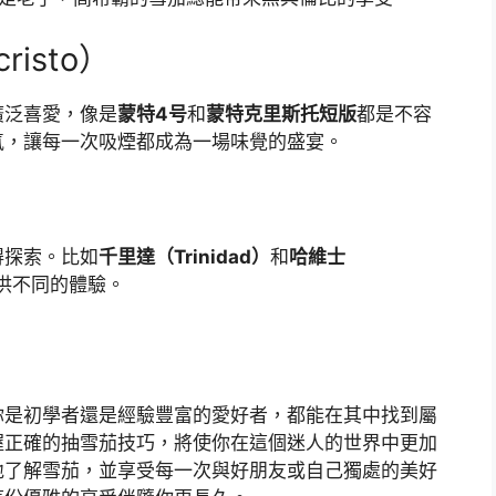
isto）
廣泛喜愛，像是
蒙特4号
和
蒙特克里斯托短版
都是不容
氣，讓每一次吸煙都成為一場味覺的盛宴。
得探索。比如
千里達（Trinidad）
和
哈維士
供不同的體驗。
你是初學者還是經驗豐富的愛好者，都能在其中找到屬
握正確的抽雪茄技巧，將使你在這個迷人的世界中更加
地了解雪茄，並享受每一次與好朋友或自己獨處的美好