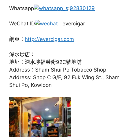
Whatsapp
:
92830129
WeChat ID
: evercigar
網頁：
http://evercigar.com
深水埗店：
地址：深水埗福榮街92C號地舖
Address：Sham Shui Po Tobacco Shop
Address: Shop C G/F, 92 Fuk Wing St., Sham
Shui Po, Kowloon