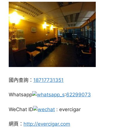
國內查詢：
18717731351
Whatsapp
:
62299073
WeChat ID
: evercigar
網頁：
http://evercigar.com