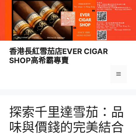
跳
香港長紅雪茄店EVER CIGAR
至
SHOP高希霸專賣
內
容
選
單
探索千里達雪茄：品
味與價錢的完美結合