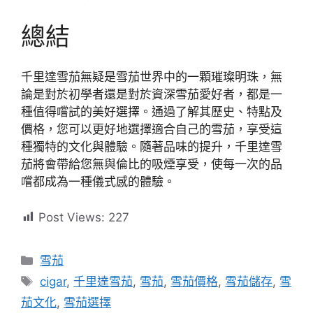
總結
千里達雪茄無疑是雪茄世界中的一顆璀璨明珠，無
論是對於初學者還是對於資深雪茄愛好者，都是一
種值得嚐試的美好選擇。通過了解其歷史、特點及
價格，您可以更好地選擇適合自己的雪茄，享受這
種獨特的文化與體驗。隨著品味的提升，千里達雪
茄將會帶給您無與倫比的吸煙享受，使每一次的品
嚐都成為一種儀式感的體驗。
Post Views:
227
分
雪茄
類
標
cigar
,
千里達雪茄
,
雪茄
,
雪茄價格
,
雪茄儲存
,
雪
籤
茄文化
,
雪茄選擇