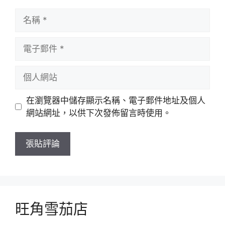
名
稱
電
子
郵
個
件
人
網
在瀏覽器中儲存顯示名稱、電子郵件地址及個人
站
網站網址，以供下次發佈留言時使用。
旺角雪茄店