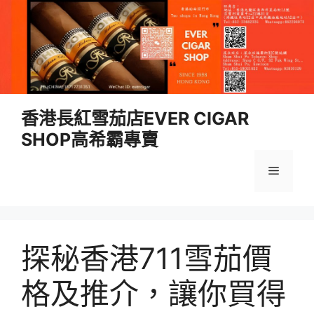
跳
香港長紅雪茄店EVER CIGAR
至
SHOP高希霸專賣
內
容
選
單
探秘香港711雪茄價
格及推介，讓你買得