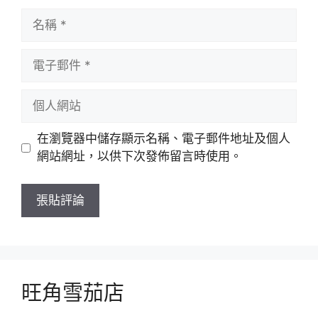
名
稱
電
子
郵
個
件
人
網
在瀏覽器中儲存顯示名稱、電子郵件地址及個人
站
網站網址，以供下次發佈留言時使用。
旺角雪茄店