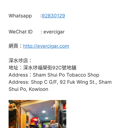
Whatsapp
:
92830129
WeChat ID
: evercigar
網頁：
http://evercigar.com
深水埗店：
地址：深水埗福榮街92C號地舖
Address：Sham Shui Po Tobacco Shop
Address: Shop C G/F, 92 Fuk Wing St., Sham
Shui Po, Kowloon