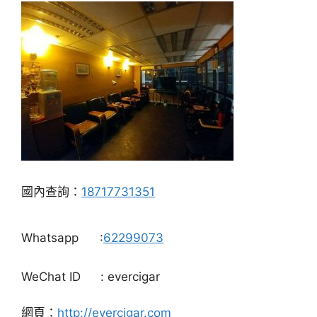
國內查詢：
18717731351
Whatsapp
:
62299073
WeChat ID
: evercigar
網頁：
http://evercigar.com