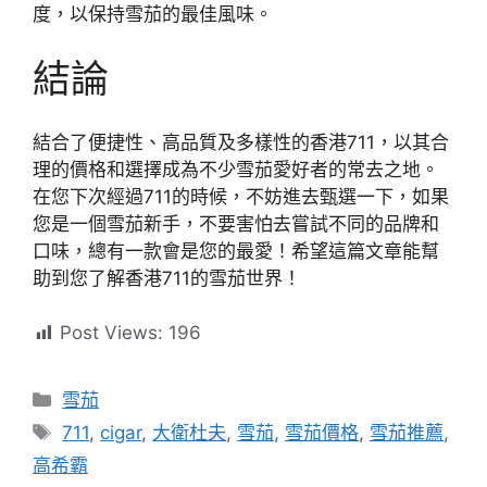
度，以保持雪茄的最佳風味。
結論
結合了便捷性、高品質及多樣性的香港711，以其合
理的價格和選擇成為不少雪茄愛好者的常去之地。
在您下次經過711的時候，不妨進去甄選一下，如果
您是一個雪茄新手，不要害怕去嘗試不同的品牌和
口味，總有一款會是您的最愛！希望這篇文章能幫
助到您了解香港711的雪茄世界！
Post Views:
196
分
雪茄
類
標
711
,
cigar
,
大衛杜夫
,
雪茄
,
雪茄價格
,
雪茄推薦
,
籤
高希霸