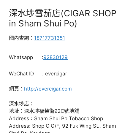
深水埗雪茄店(CIGAR SHOP
in Sham Shui Po)
國內查詢：
18717731351
Whatsapp
:
92830129
WeChat ID
: evercigar
網頁：
http://evercigar.com
深水埗店：
地址：深水埗福榮街92C號地舖
Address：Sham Shui Po Tobacco Shop
Address: Shop C G/F, 92 Fuk Wing St., Sham