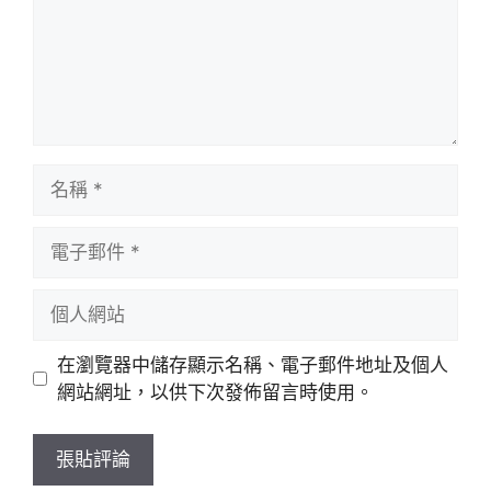
名
稱
電
子
郵
個
件
人
網
在瀏覽器中儲存顯示名稱、電子郵件地址及個人
站
網站網址，以供下次發佈留言時使用。