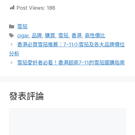
Post Views:
186
分
雪茄
類
標
cigar
,
品牌
,
購買
,
雪茄
,
香港
,
高性價比
籤
香港必買雪茄推薦：7-11小雪茄及各大品牌價位
分析
雪茄愛好者必看！香港超商7-11的雪茄選購指南
發表評論
評
論