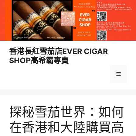
跳
香港長紅雪茄店EVER CIGAR
至
SHOP高希霸專賣
內
容
選
單
探秘雪茄世界：如何
在香港和大陸購買高