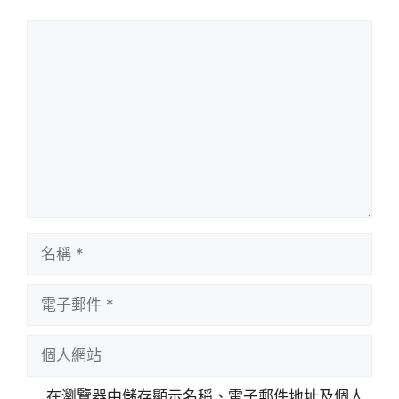
評
論
名
稱
電
子
郵
個
件
人
網
在瀏覽器中儲存顯示名稱、電子郵件地址及個人