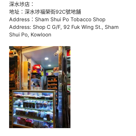
地址：深水埗福榮街92C號地舖
Address：Sham Shui Po Tobacco Shop
Address: Shop C G/F, 92 Fuk Wing St., Sham
Shui Po, Kowloon
進入Go
ogle地圖