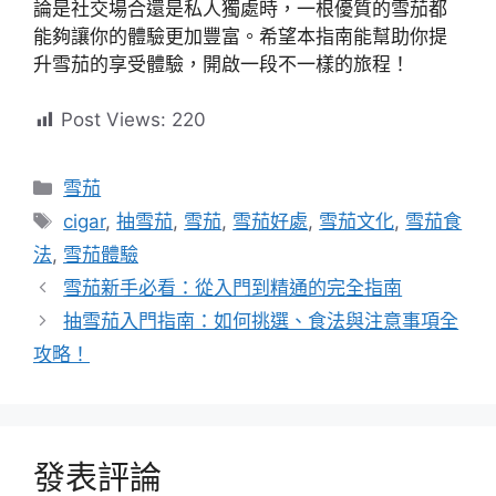
論是社交場合還是私人獨處時，一根優質的雪茄都
能夠讓你的體驗更加豐富。希望本指南能幫助你提
升雪茄的享受體驗，開啟一段不一樣的旅程！
Post Views:
220
分
雪茄
類
標
cigar
,
抽雪茄
,
雪茄
,
雪茄好處
,
雪茄文化
,
雪茄食
籤
法
,
雪茄體驗
雪茄新手必看：從入門到精通的完全指南
抽雪茄入門指南：如何挑選、食法與注意事項全
攻略！
發表評論