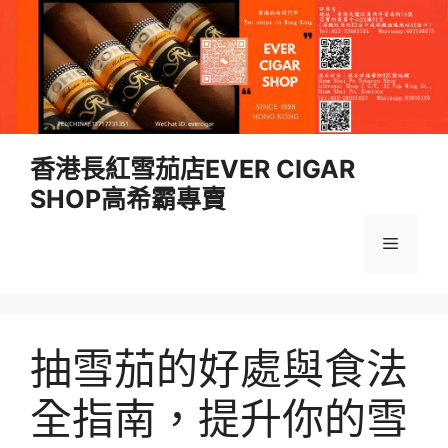
跳
香港長紅雪茄店EVER CIGAR
至
SHOP高希霸專賣
內
容
選
單
抽雪茄的好處與食法
全指南，提升你的雪