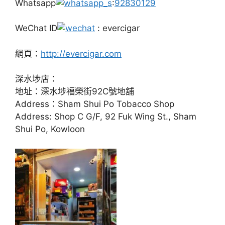
Whatsapp
:
92830129
WeChat ID
: evercigar
網頁：
http://evercigar.com
深水埗店：
地址：深水埗福榮街92C號地舖
Address：Sham Shui Po Tobacco Shop
Address: Shop C G/F, 92 Fuk Wing St., Sham
Shui Po, Kowloon