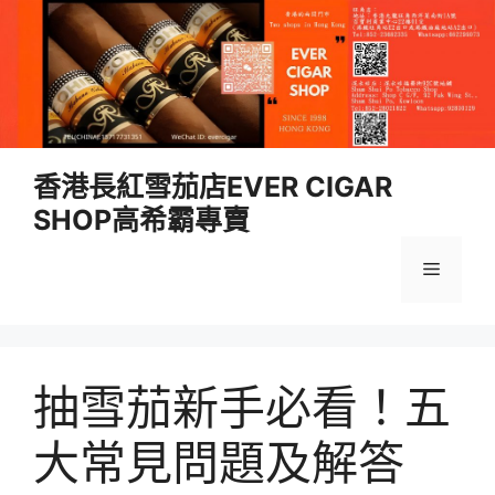
跳
香港長紅雪茄店EVER CIGAR
至
SHOP高希霸專賣
內
容
選
單
抽雪茄新手必看！五
大常見問題及解答