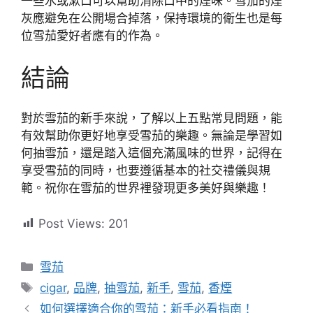
一些水或漱口可以幫助消除口中的煙味。雪茄的煙
灰應避免在公開場合掉落，保持環境的衛生也是每
位雪茄愛好者應有的作為。
結論
對於雪茄的新手來說，了解以上五點常見問題，能
有效幫助你更好地享受雪茄的樂趣。無論是學習如
何抽雪茄，還是踏入這個充滿風味的世界，記得在
享受雪茄的同時，也要遵循基本的社交禮儀與規
範。祝你在雪茄的世界裡發現更多美好與樂趣！
Post Views:
201
分
雪茄
類
標
cigar
,
品牌
,
抽雪茄
,
新手
,
雪茄
,
香煙
籤
如何選擇適合你的雪茄：新手必看指南！