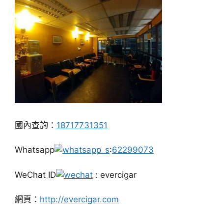
國內查詢：
18717731351
Whatsapp
:
62299073
WeChat ID
: evercigar
網頁：
http://evercigar.com