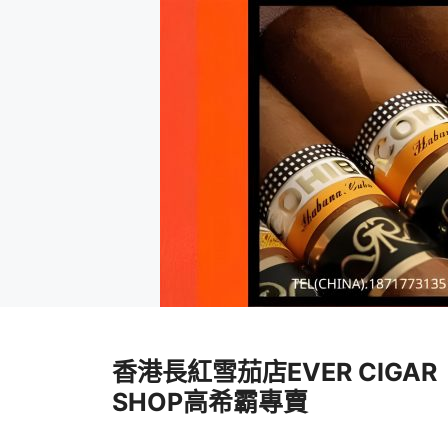
跳
至
香港長紅雪茄店EVER CIGAR
內
容
SHOP高希霸專賣