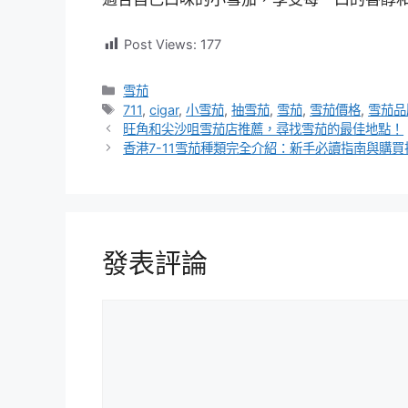
Post Views:
177
分
雪茄
類
標
711
,
cigar
,
小雪茄
,
抽雪茄
,
雪茄
,
雪茄價格
,
雪茄品
籤
旺角和尖沙咀雪茄店推薦，尋找雪茄的最佳地點！
香港7-11雪茄種類完全介紹：新手必讀指南與購買
發表評論
評
論