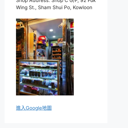
Shop Address: Shop C G/F, 92 Fuk
Wing St., Sham Shui Po, Kowloon
進入Go
ogle地圖