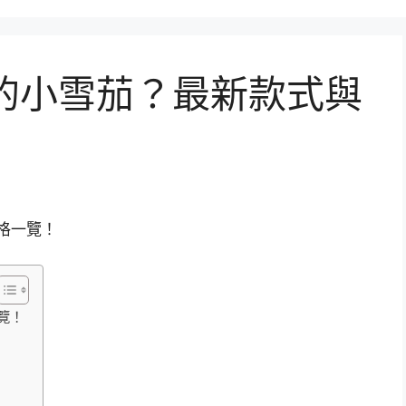
1的小雪茄？最新款式與
覽！