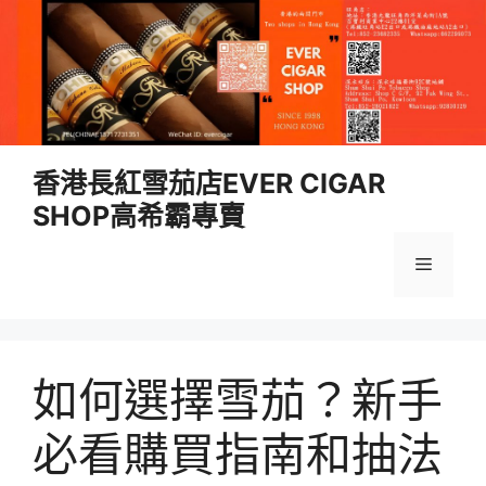
跳
香港長紅雪茄店EVER CIGAR
至
SHOP高希霸專賣
內
容
選
單
如何選擇雪茄？新手
必看購買指南和抽法