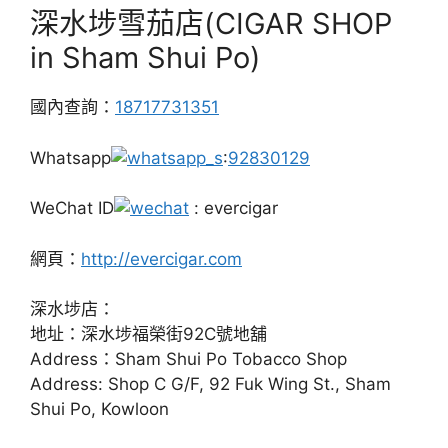
深水埗雪茄店(CIGAR SHOP
in Sham Shui Po)
國內查詢：
18717731351
Whatsapp
:
92830129
WeChat ID
: evercigar
網頁：
http://evercigar.com
深水埗店：
地址：深水埗福榮街92C號地舖
Address：Sham Shui Po Tobacco Shop
Address: Shop C G/F, 92 Fuk Wing St., Sham
Shui Po, Kowloon