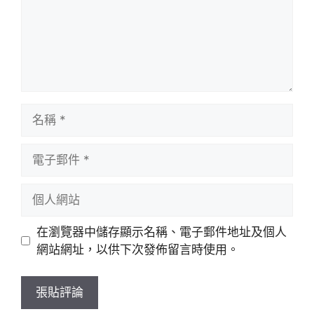
名
稱
電
子
郵
個
件
人
網
在瀏覽器中儲存顯示名稱、電子郵件地址及個人
站
網站網址，以供下次發佈留言時使用。