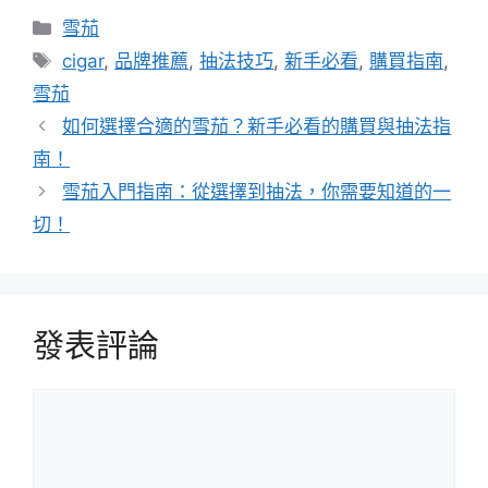
分
雪茄
類
標
cigar
,
品牌推薦
,
抽法技巧
,
新手必看
,
購買指南
,
籤
雪茄
如何選擇合適的雪茄？新手必看的購買與抽法指
南！
雪茄入門指南：從選擇到抽法，你需要知道的一
切！
發表評論
評
論