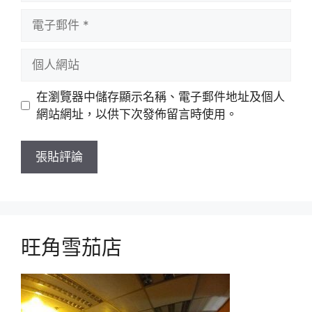
電
子
郵
個
件
人
網
在瀏覽器中儲存顯示名稱、電子郵件地址及個人
站
網站網址，以供下次發佈留言時使用。
旺角雪茄店