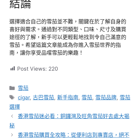
結論
選擇適合自己的雪茄並不難，關鍵在於了解自身的
喜好與需求。通過對不同類型、口味、尺寸及購買
途徑的了解，新手可以更輕鬆地找到令自己滿意的
雪茄。希望這篇文章能成為你進入雪茄世界的指
南，讓你享受品嚐雪茄的樂趣！
Post Views:
220
分
雪茄
類
標
cigar
,
古巴雪茄
,
新手指南
,
雪茄
,
雪茄品牌
,
雪茄
籤
選擇
香港雪茄迷必看：銅鑼灣及旺角雪茄好去處大揭
秘
香港雪茄購買全攻略：從便利店到專賣店，絕不