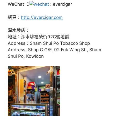
WeChat ID
: evercigar
網頁：
http://evercigar.com
深水埗店：
地址：深水埗福榮街92C號地舖
Address：Sham Shui Po Tobacco Shop
Address: Shop C G/F, 92 Fuk Wing St., Sham
Shui Po, Kowloon