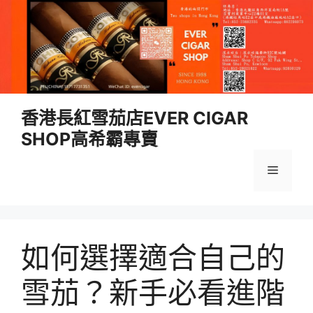
跳
香港長紅雪茄店EVER CIGAR
至
SHOP高希霸專賣
內
容
選
單
如何選擇適合自己的
雪茄？新手必看進階