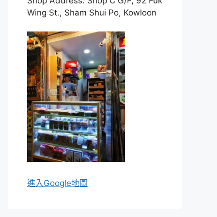
Shop Address: Shop C G/F, 92 Fuk
Wing St., Sham Shui Po, Kowloon
進入Go
ogle地圖