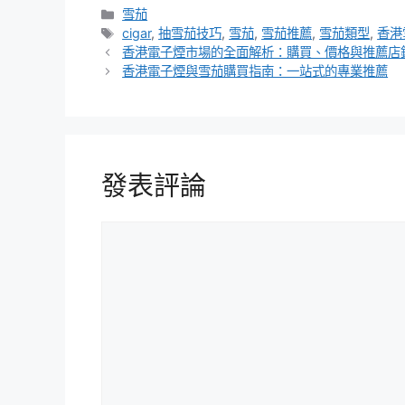
分
雪茄
類
標
cigar
,
抽雪茄技巧
,
雪茄
,
雪茄推薦
,
雪茄類型
,
香港
籤
香港電子煙市場的全面解析：購買、價格與推薦店
香港電子煙與雪茄購買指南：一站式的專業推薦
發表評論
評
論