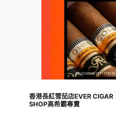
跳
至
香港長紅雪茄店EVER CIGAR
內
容
SHOP高希霸專賣