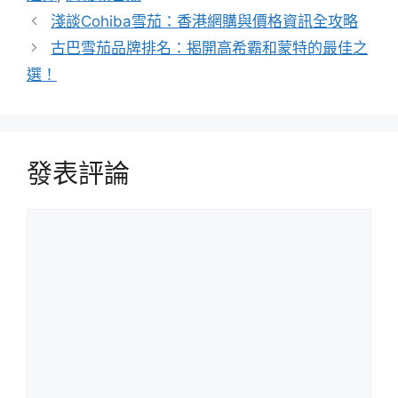
淺談Cohiba雪茄：香港網購與價格資訊全攻略
古巴雪茄品牌排名：揭開高希霸和蒙特的最佳之
選！
發表評論
評
論