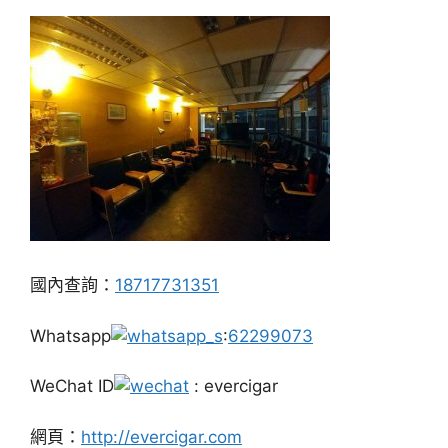
國內查詢：
18717731351
Whatsapp
:
62299073
WeChat ID
: evercigar
網頁：
http://evercigar.com