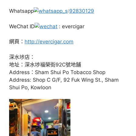
Whatsapp
:
92830129
WeChat ID
: evercigar
網頁：
http://evercigar.com
深水埗店：
地址：深水埗福榮街92C號地舖
Address：Sham Shui Po Tobacco Shop
Address: Shop C G/F, 92 Fuk Wing St., Sham
Shui Po, Kowloon