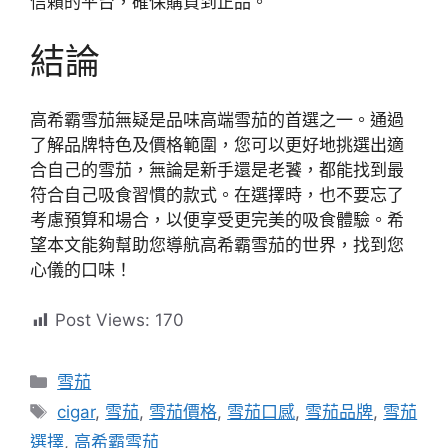
信賴的平台，確保購買到正品。
結論
高希霸雪茄無疑是品味高端雪茄的首選之一。通過
了解品牌特色及價格範圍，您可以更好地挑選出適
合自己的雪茄，無論是新手還是老饕，都能找到最
符合自己吸食習慣的款式。在選擇時，也不要忘了
考慮預算和場合，以便享受更完美的吸食體驗。希
望本文能夠幫助您導航高希霸雪茄的世界，找到您
心儀的口味！
Post Views:
170
分
雪茄
類
標
cigar
,
雪茄
,
雪茄價格
,
雪茄口感
,
雪茄品牌
,
雪茄
籤
選擇
,
高希霸雪茄