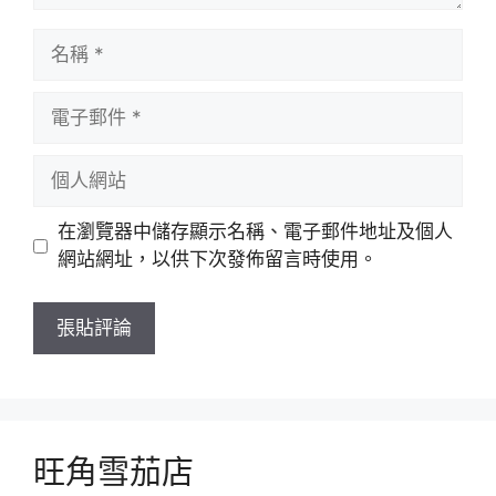
名
稱
電
子
郵
個
件
人
網
在瀏覽器中儲存顯示名稱、電子郵件地址及個人
站
網站網址，以供下次發佈留言時使用。
旺角雪茄店