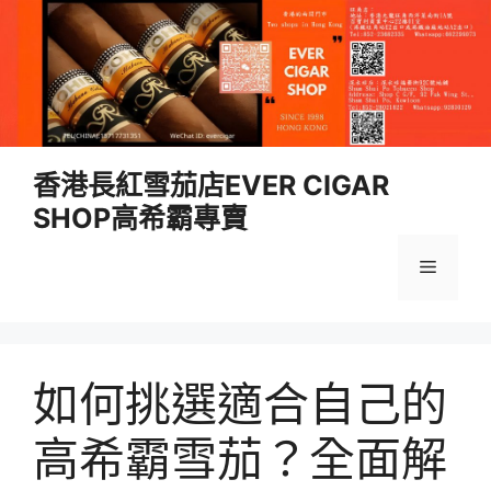
跳
香港長紅雪茄店EVER CIGAR
至
SHOP高希霸專賣
內
容
選
單
如何挑選適合自己的
高希霸雪茄？全面解