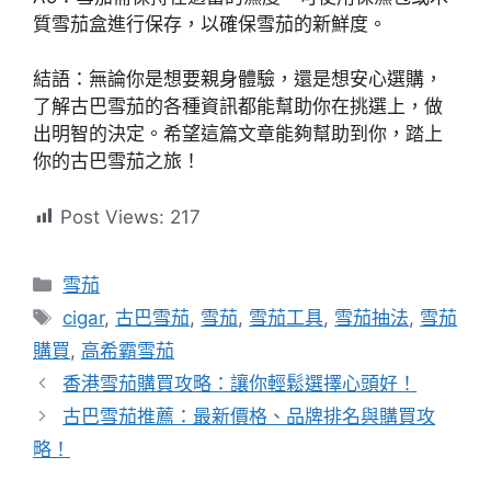
質雪茄盒進行保存，以確保雪茄的新鮮度。
結語：無論你是想要親身體驗，還是想安心選購，
了解古巴雪茄的各種資訊都能幫助你在挑選上，做
出明智的決定。希望這篇文章能夠幫助到你，踏上
你的古巴雪茄之旅！
Post Views:
217
分
雪茄
類
標
cigar
,
古巴雪茄
,
雪茄
,
雪茄工具
,
雪茄抽法
,
雪茄
籤
購買
,
高希霸雪茄
香港雪茄購買攻略：讓你輕鬆選擇心頭好！
古巴雪茄推薦：最新價格、品牌排名與購買攻
略！