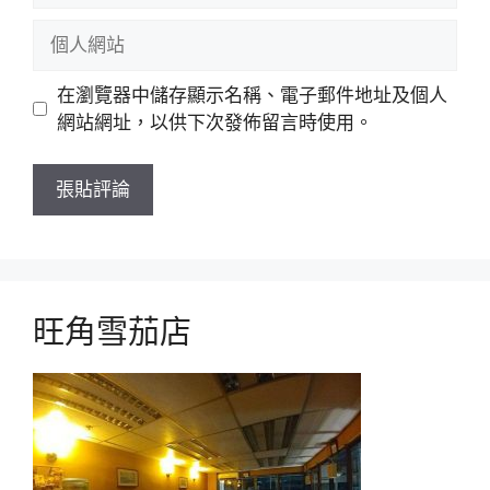
郵
個
件
人
網
在瀏覽器中儲存顯示名稱、電子郵件地址及個人
站
網站網址，以供下次發佈留言時使用。
旺角雪茄店