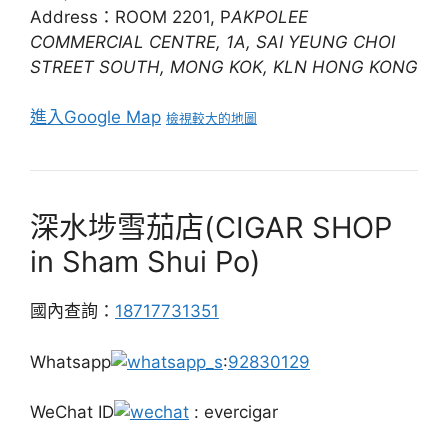
Address：ROOM 2201, P
AKPOLEE
COMMERCIAL CENTRE, 1A, SAI YEUNG CHOI
STREET SOUTH, MONG KOK, KLN HONG KONG
進入Google Map
檢視較大的地圖
深水埗雪茄店(CIGAR SHOP
in Sham Shui Po)
國內查詢：
18717731351
Whatsapp
:
92830129
WeChat ID
: evercigar