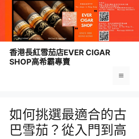
跳
香港長紅雪茄店EVER CIGAR
至
SHOP高希霸專賣
內
容
選
單
如何挑選最適合的古
巴雪茄？從入門到高