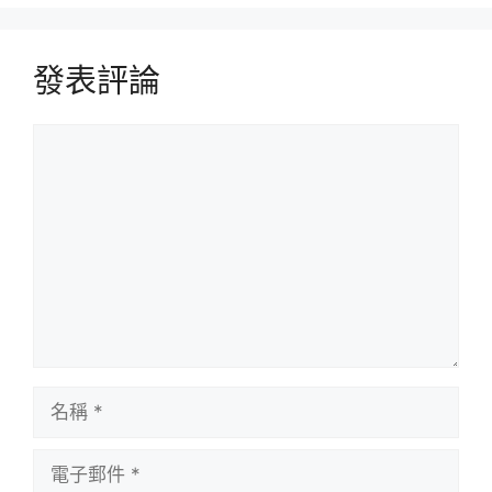
發表評論
評
論
名
稱
電
子