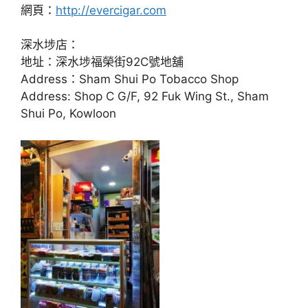
網頁：
http://evercigar.com
深水埗店：
地址：深水埗福榮街92C號地舖
Address：Sham Shui Po Tobacco Shop
Address: Shop C G/F, 92 Fuk Wing St., Sham
Shui Po, Kowloon