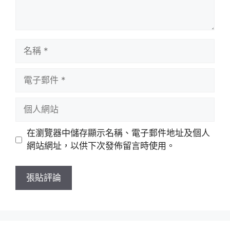
名
稱
電
子
郵
個
件
人
網
在瀏覽器中儲存顯示名稱、電子郵件地址及個人
站
網站網址，以供下次發佈留言時使用。