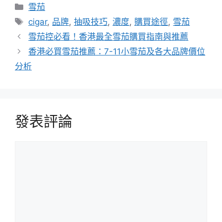
分
雪茄
類
標
cigar
,
品牌
,
抽吸技巧
,
濃度
,
購買途徑
,
雪茄
籤
雪茄控必看！香港最全雪茄購買指南與推薦
香港必買雪茄推薦：7-11小雪茄及各大品牌價位
分析
發表評論
評
論