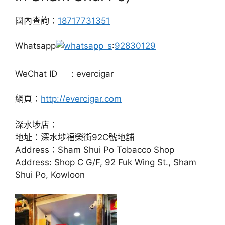
國內查詢：
18717731351
Whatsapp
:
92830129
WeChat ID
: evercigar
網頁：
http://evercigar.com
深水埗店：
地址：深水埗福榮街92C號地舖
Address：Sham Shui Po Tobacco Shop
Address: Shop C G/F, 92 Fuk Wing St., Sham
Shui Po, Kowloon