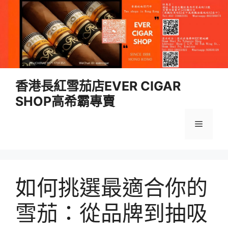
跳
香港長紅雪茄店EVER CIGAR
至
SHOP高希霸專賣
內
容
選
單
如何挑選最適合你的
雪茄：從品牌到抽吸