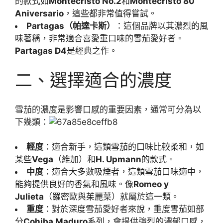
的款式如
Montecristo No.2
和
Montecristo 80
Aniversario
，這些都非常值得嘗試。
Partagas（帕達卡斯）
：這個品牌以其濃烈的風
味著稱，非常適合喜愛重口味的雪茄愛好者。
Partagas D4
是經典之作。
二、選擇適合的濃度
雪茄的濃度是影響口感的重要因素，通常可分為以
下幾類：
輕度
：適合新手，這類雪茄的口味比較柔和，如
某些
Vega
（維加）和
H. Upmann
的款式。
中度
：適合大多數吸煙者，這類雪茄口味適中，
能夠提供良好的香氣和風味。像
Romeo y
Julieta
（羅密歐與茱麗葉）就屬於這一類。
重度
：對於深度雪茄愛好者來說，重度雪茄如部
分
Cohiba Maduro
系列，會提供強烈的濃郁口感，