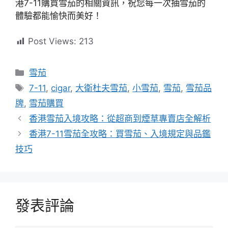
港7-11購買雪茄的相關資訊，祝您每一次抽雪茄的
體驗都能愉快而美好！
Post Views:
213
分
雪茄
類
標
7-11
,
cigar
,
大衛杜夫雪茄
,
小雪茄
,
雪茄
,
雪茄品
籤
牌
,
雪茄購買
香港雪茄入境攻略：從超商到煙草專賣店全解析
香港7-11雪茄全攻略：買雪茄、入境規定與品鑑
技巧
發表評論