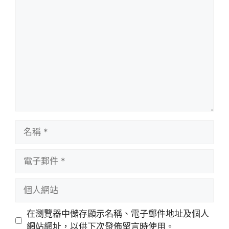
評
論
名
稱
電
子
郵
個
件
人
網
在瀏覽器中儲存顯示名稱、電子郵件地址及個人
站
網站網址，以供下次發佈留言時使用。