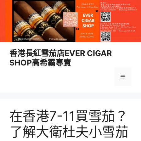
跳
香港長紅雪茄店EVER CIGAR
至
SHOP高希霸專賣
內
容
選
單
在香港7-11買雪茄？
了解大衛杜夫小雪茄