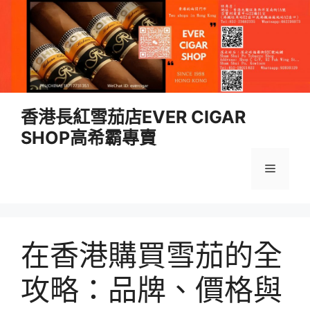
跳
香港長紅雪茄店EVER CIGAR
至
SHOP高希霸專賣
內
容
選
單
在香港購買雪茄的全
攻略：品牌、價格與