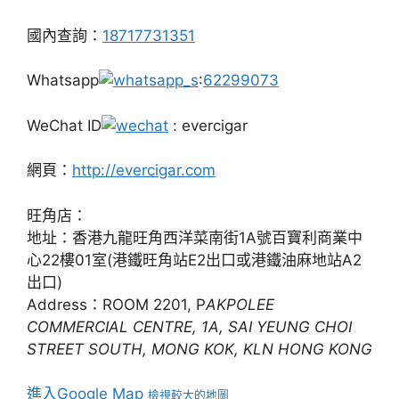
國內查詢：
18717731351
Whatsapp
:
62299073
WeChat ID
: evercigar
網頁：
http://evercigar.com
旺角店：
地址：香港九龍旺角西洋菜南街1A號百寶利商業中
心22樓01室(港鐵旺角站E2出口或港鐵油麻地站A2
出口)
Address：ROOM 2201, P
AKPOLEE
COMMERCIAL CENTRE, 1A, SAI YEUNG CHOI
STREET SOUTH, MONG KOK, KLN HONG KONG
進入Google Map
檢視較大的地圖