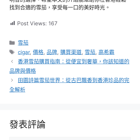
找到合適的雪茄，享受每一口的美好時光。
Post Views:
167
分
雪茄
類
標
cigar
,
價格
,
品牌
,
購買渠道
,
雪茄
,
高希霸
籤
香港雪茄購買指南：從便宜到奢華，你該知道的
品牌與價格
田園詩篇雪茄世界：從古巴飄香到香港珍品的完
全解析
發表評論