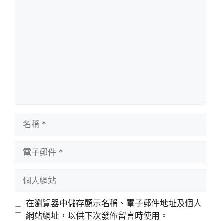
評
論
名
稱
電
子
郵
個
件
人
網
在瀏覽器中儲存顯示名稱、電子郵件地址及個人
站
網站網址，以供下次發佈留言時使用。