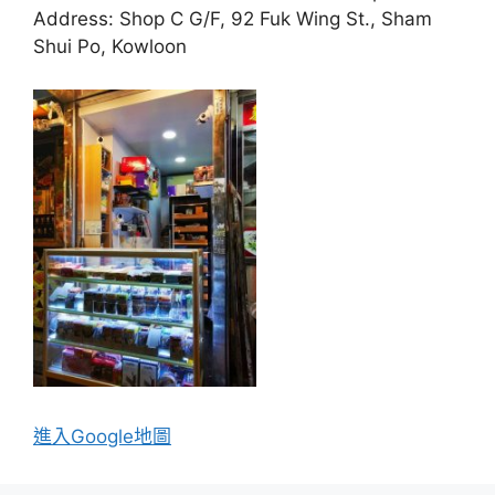
Address: Shop C G/F, 92 Fuk Wing St., Sham
Shui Po, Kowloon
進入Go
ogle地圖