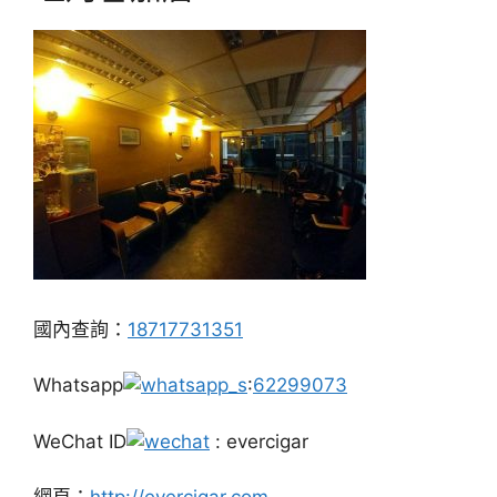
國內查詢：
18717731351
Whatsapp
:
62299073
WeChat ID
: evercigar