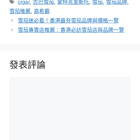
標
cigar
,
古巴雪茄
,
蒙特克里斯托
,
雪茄
,
雪茄品牌
,
籤
雪茄推薦
,
高希霸
雪茄迷必看！香港最夯雪茄品牌與價格一覽
雪茄專賣店推薦：香港必訪雪茄店與品牌一覽
發表評論
評
論