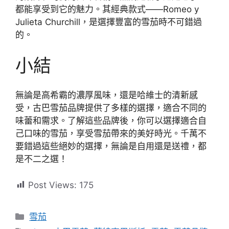
都能享受到它的魅力。其經典款式——Romeo y
Julieta Churchill，是選擇豐富的雪茄時不可錯過
的。
小結
無論是高希霸的濃厚風味，還是哈維士的清新感
受，古巴雪茄品牌提供了多樣的選擇，適合不同的
味蕾和需求。了解這些品牌後，你可以選擇適合自
己口味的雪茄，享受雪茄帶來的美好時光。千萬不
要錯過這些絕妙的選擇，無論是自用還是送禮，都
是不二之選！
Post Views:
175
分
雪茄
類