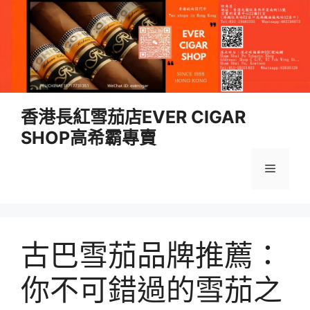
跳
香港長紅雪茄店EVER CIGAR
至
SHOP高希霸專賣
內
容
選
單
古巴雪茄品牌推薦：
你不可錯過的雪茄之