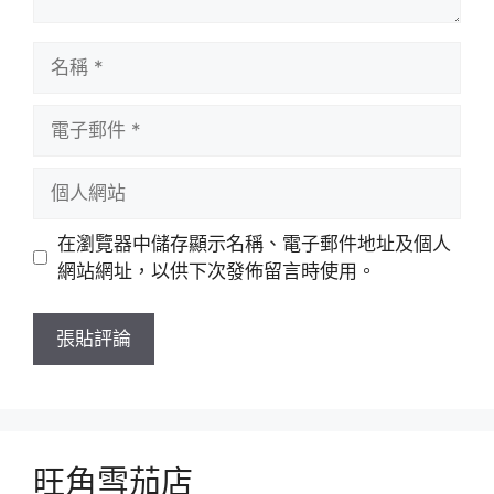
名
稱
電
子
郵
個
件
人
網
在瀏覽器中儲存顯示名稱、電子郵件地址及個人
站
網站網址，以供下次發佈留言時使用。
旺角雪茄店