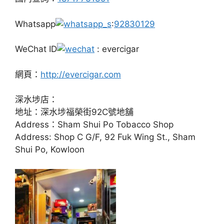
Whatsapp
:
92830129
WeChat ID
: evercigar
網頁：
http://evercigar.com
深水埗店：
地址：深水埗福榮街92C號地舖
Address：Sham Shui Po Tobacco Shop
Address: Shop C G/F, 92 Fuk Wing St., Sham
Shui Po, Kowloon