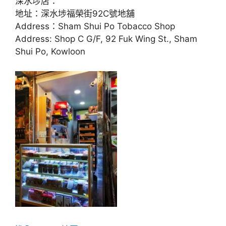
深水埗店：
地址：深水埗福榮街92C號地舖
Address：Sham Shui Po Tobacco Shop
Address: Shop C G/F, 92 Fuk Wing St., Sham
Shui Po, Kowloon