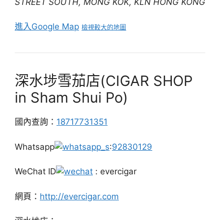
STREET SOUTH, MONG KOK, KLN HONG KONG
進入Google Map
檢視較大的地圖
深水埗雪茄店(CIGAR SHOP
in Sham Shui Po)
國內查詢：
18717731351
Whatsapp
:
92830129
WeChat ID
: evercigar
網頁：
http://evercigar.com