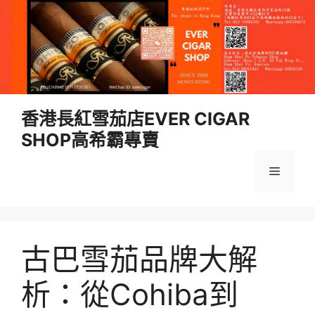
跳
香港長紅雪茄店EVER CIGAR
至
SHOP高希霸專賣
內
容
選
單
古巴雪茄品牌大解
析：從Cohiba到