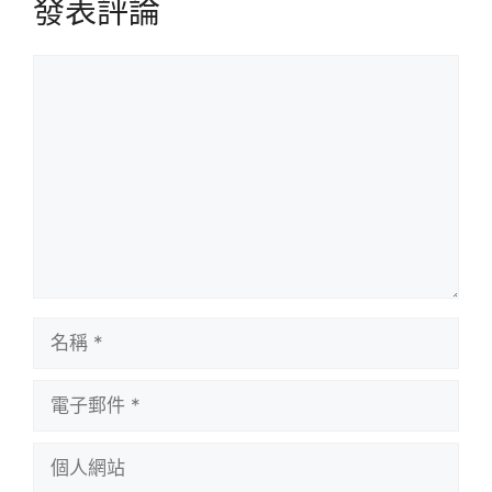
發表評論
評
論
名
稱
電
子
郵
個
件
人