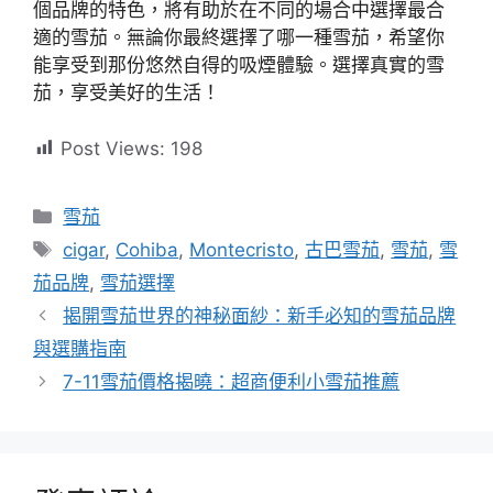
個品牌的特色，將有助於在不同的場合中選擇最合
適的雪茄。無論你最終選擇了哪一種雪茄，希望你
能享受到那份悠然自得的吸煙體驗。選擇真實的雪
茄，享受美好的生活！
Post Views:
198
分
雪茄
類
標
cigar
,
Cohiba
,
Montecristo
,
古巴雪茄
,
雪茄
,
雪
籤
茄品牌
,
雪茄選擇
揭開雪茄世界的神秘面紗：新手必知的雪茄品牌
與選購指南
7-11雪茄價格揭曉：超商便利小雪茄推薦