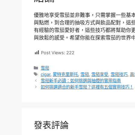
優雅地享受雪茄並非難事，只需掌握一些基
與點燃，到合理的抽吸方式與飲品配對，這
有經驗的雪茄愛好者，這些技巧都將幫助你
與放鬆的感受。希望你能在探索雪茄的世界
Post Views:
222
分
雪茄
類
標
cigar
,
蒙特克里斯托
,
雪茄
,
雪茄享受
,
雪茄技巧
,
高
籤
雪茄新手必讀：如何挑選與抽煙的實用指南
如何挑選適合的新手雪茄？這裡有五個實用技巧！
發表評論