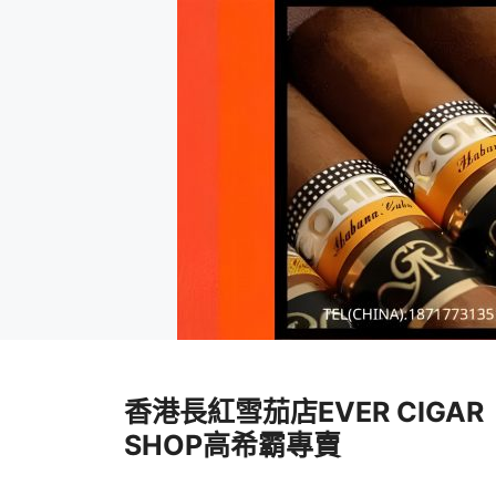
跳
至
香港長紅雪茄店EVER CIGAR
內
容
SHOP高希霸專賣