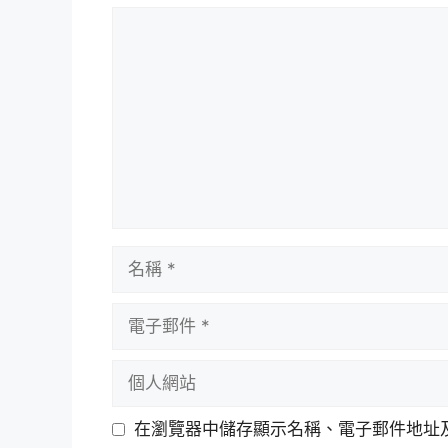
評
論
名
稱
電
子
郵
個
件
人
網
在瀏覽器中儲存顯示名稱、電子郵件地址
站