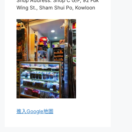
Shop Address: Shop C G/F, 92 Fuk
Wing St., Sham Shui Po, Kowloon
進入Go
ogle地圖