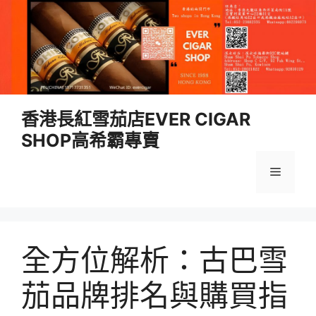
跳
香港長紅雪茄店EVER CIGAR
至
SHOP高希霸專賣
內
容
選
單
全方位解析：古巴雪
茄品牌排名與購買指