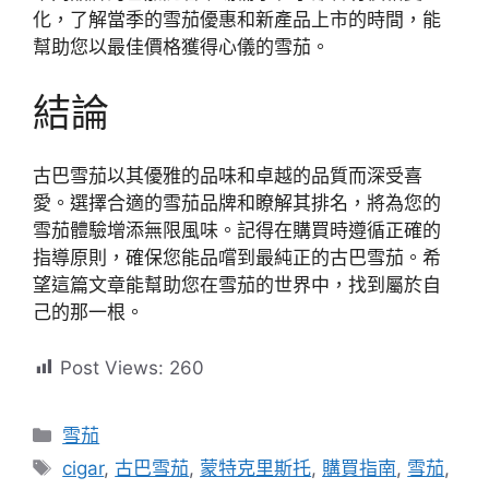
化，了解當季的雪茄優惠和新產品上市的時間，能
幫助您以最佳價格獲得心儀的雪茄。
結論
古巴雪茄以其優雅的品味和卓越的品質而深受喜
愛。選擇合適的雪茄品牌和瞭解其排名，將為您的
雪茄體驗增添無限風味。記得在購買時遵循正確的
指導原則，確保您能品嚐到最純正的古巴雪茄。希
望這篇文章能幫助您在雪茄的世界中，找到屬於自
己的那一根。
Post Views:
260
分
雪茄
類
標
cigar
,
古巴雪茄
,
蒙特克里斯托
,
購買指南
,
雪茄
,