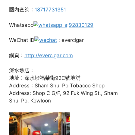
國內查詢：
18717731351
Whatsapp
:
92830129
WeChat ID
: evercigar
網頁：
http://evercigar.com
深水埗店：
地址：深水埗福榮街92C號地舖
Address：Sham Shui Po Tobacco Shop
Address: Shop C G/F, 92 Fuk Wing St., Sham
Shui Po, Kowloon