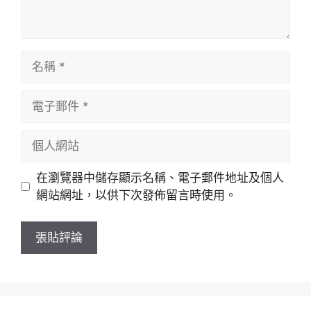
名
稱
電
子
郵
個
件
人
網
在瀏覽器中儲存顯示名稱、電子郵件地址及個人
站
網站網址，以供下次發佈留言時使用。