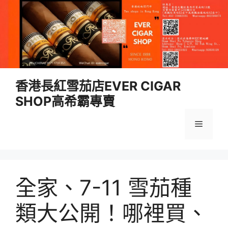
跳
香港長紅雪茄店EVER CIGAR
至
SHOP高希霸專賣
內
容
選
單
全家、7-11 雪茄種
類大公開！哪裡買、