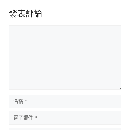
發表評論
評
論
名
稱
電
子
郵