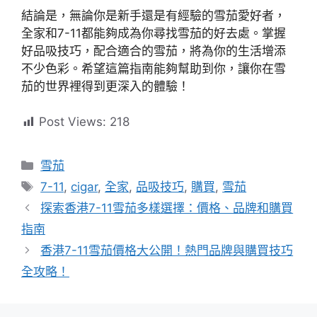
結論是，無論你是新手還是有經驗的雪茄愛好者，
全家和7-11都能夠成為你尋找雪茄的好去處。掌握
好品吸技巧，配合適合的雪茄，將為你的生活增添
不少色彩。希望這篇指南能夠幫助到你，讓你在雪
茄的世界裡得到更深入的體驗！
Post Views:
218
分
雪茄
類
標
7-11
,
cigar
,
全家
,
品吸技巧
,
購買
,
雪茄
籤
探索香港7-11雪茄多樣選擇：價格、品牌和購買
指南
香港7-11雪茄價格大公開！熱門品牌與購買技巧
全攻略！