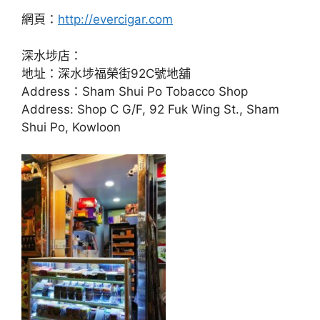
網頁：
http://evercigar.com
深水埗店：
地址：深水埗福榮街92C號地舖
Address：Sham Shui Po Tobacco Shop
Address: Shop C G/F, 92 Fuk Wing St., Sham
Shui Po, Kowloon