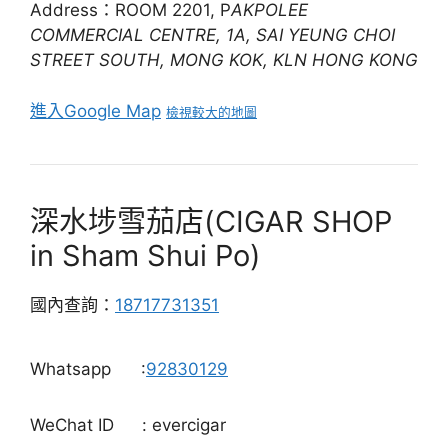
Address：ROOM 2201, P
AKPOLEE
COMMERCIAL CENTRE, 1A, SAI YEUNG CHOI
STREET SOUTH, MONG KOK, KLN HONG KONG
進入Google Map
檢視較大的地圖
深水埗雪茄店(CIGAR SHOP
in Sham Shui Po)
國內查詢：
18717731351
Whatsapp
:
92830129
WeChat ID
: evercigar