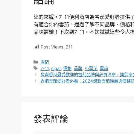
總的來說，7-11便利商店為雪茄愛好者提
有適合你的雪茄。通過了解不同品牌、價格
品味體驗！下次到7-11，不妨試試這些令
Post Views:
211
分
雪茄
類
標
7-11
,
cigar
,
價格
,
品牌
,
小雪茄
,
雪茄
籤
探索香港最受歡迎的雪茄品牌與必買清單，讓您享
香港雪茄愛好者必看：2024最新雪茄推薦與價格
發表評論
評