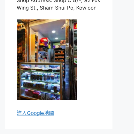
Shop Address: Shop C G/F, 92 Fuk
Wing St., Sham Shui Po, Kowloon
進入Go
ogle地圖