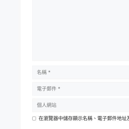
論
名
稱
電
子
郵
個
件
人
網
在瀏覽器中儲存顯示名稱、電子郵件地址
站