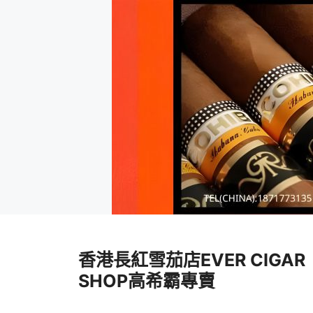
跳
至
香港長紅雪茄店EVER CIGAR
內
容
SHOP高希霸專賣