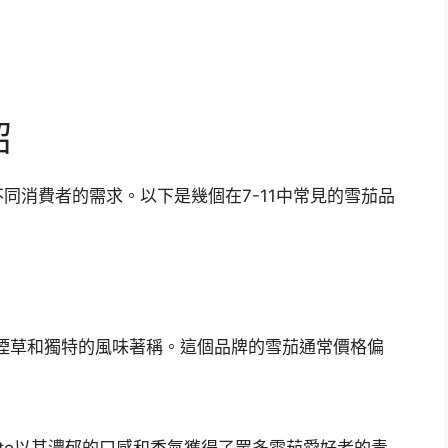
紹
不同消費者的需求。以下是幾個在7-11中常見的雪茄品
的煙草和獨特的風味著稱。這個品牌的雪茄通常價格偏
isto以其濃郁的口感和香氣獲得了眾多雪茄愛好者的青