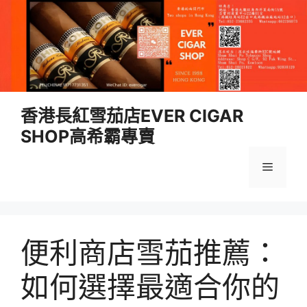
跳
香港長紅雪茄店EVER CIGAR
至
SHOP高希霸專賣
內
容
選
單
便利商店雪茄推薦：
如何選擇最適合你的