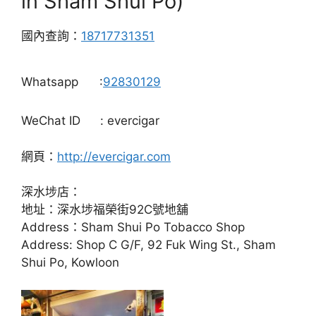
in Sham Shui Po)
國內查詢：
18717731351
Whatsapp
:
92830129
WeChat ID
: evercigar
網頁：
http://evercigar.com
深水埗店：
地址：深水埗福榮街92C號地舖
Address：Sham Shui Po Tobacco Shop
Address: Shop C G/F, 92 Fuk Wing St., Sham
Shui Po, Kowloon