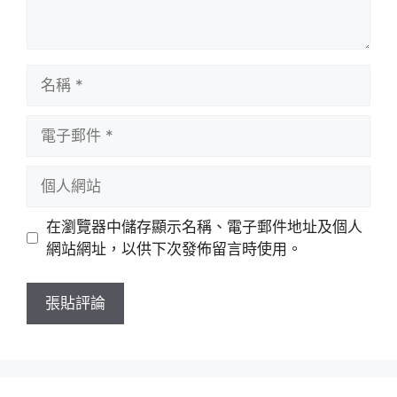
名
稱
電
子
郵
個
件
人
網
在瀏覽器中儲存顯示名稱、電子郵件地址及個人
站
網站網址，以供下次發佈留言時使用。