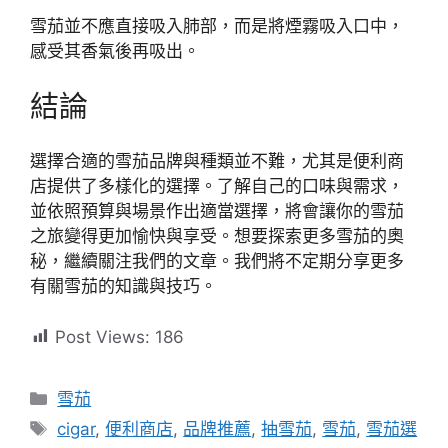
雪茄並不應直接吸入肺部，而是將煙霧吸入口中，
感受其香氣後再吸出。
結論
選擇合適的雪茄品牌與種類並不難，尤其是便利商
店提供了多樣化的選擇。了解自己的口味與需求，
並依照預算與場景作出適當選擇，將會讓你的雪茄
之旅變得更加愉快與享受。想要探索更多雪茄的奧
秘，繼續關注我們的文章。我們將不定期分享更多
有關雪茄的知識與技巧。
Post Views:
186
分
雪茄
類
標
cigar
,
便利商店
,
品牌推薦
,
抽雪茄
,
雪茄
,
雪茄選