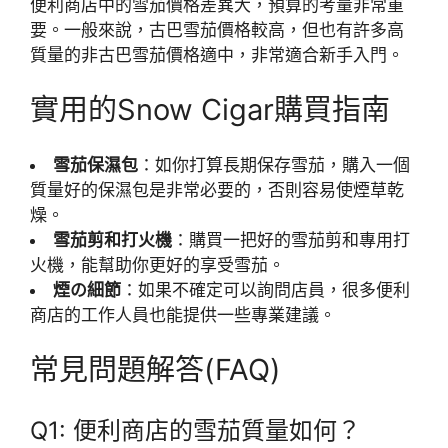
便利商店中的雪茄價格差異大，預算的考量非常重
要。一般來說，古巴雪茄價格較高，但也有許多高
質量的非古巴雪茄價格適中，非常適合新手入門。
實用的Snow Cigar購買指南
雪茄保濕包
：如你打算長期保存雪茄，購入一個
質量好的保濕包是非常必要的，否則容易使煙草乾
燥。
雪茄剪和打火機
：購買一把好的雪茄剪和專用打
火機，能幫助你更好的享受雪茄。
煙の細節
：如果不確定可以詢問店員，很多便利
商店的工作人員也能提供一些專業建議。
常見問題解答(FAQ)
Q1: 便利商店的雪茄質量如何？