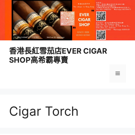
跳
香港長紅雪茄店EVER CIGAR
至
SHOP高希霸專賣
內
容
選
單
Cigar Torch