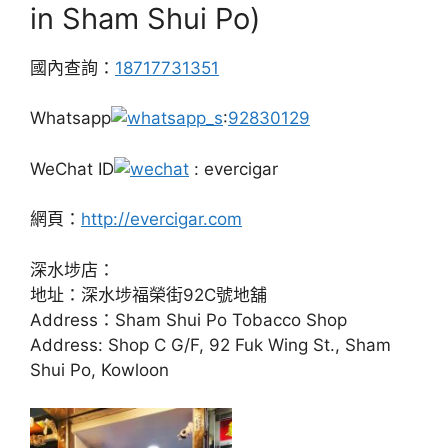
in Sham Shui Po)
國內查詢：
18717731351
Whatsapp
:
92830129
WeChat ID
: evercigar
網頁：
http://evercigar.com
深水埗店：
地址：深水埗福榮街92C號地舖
Address：Sham Shui Po Tobacco Shop
Address: Shop C G/F, 92 Fuk Wing St., Sham
Shui Po, Kowloon