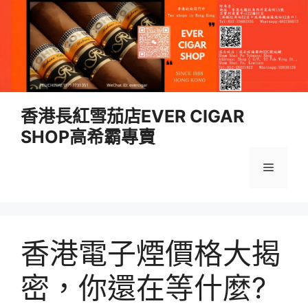
跳
香港長紅雪茄店EVER CIGAR
至
SHOP高希霸專賣
內
容
選
單
香港電子煙價格大揭
密，你還在等什麼?