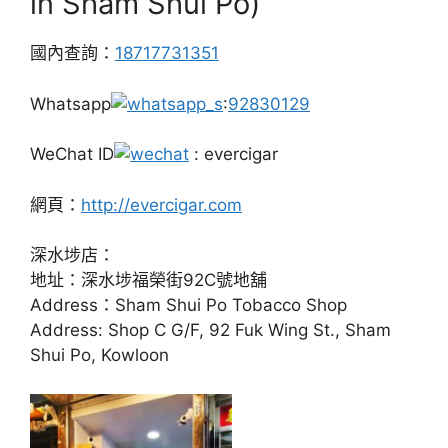
in Sham Shui Po)
國內查詢：
18717731351
Whatsapp
:
92830129
WeChat ID
: evercigar
網頁：
http://evercigar.com
深水埗店：
地址：深水埗福榮街92C號地舖
Address：Sham Shui Po Tobacco Shop
Address: Shop C G/F, 92 Fuk Wing St., Sham
Shui Po, Kowloon