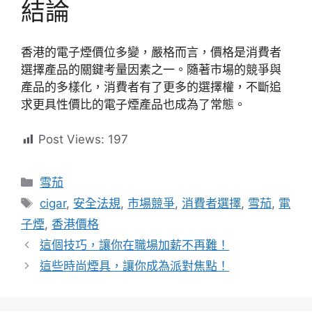
結論
香港的電子煙價位多變，嚴格而言，價格是消費者
選擇產品的關鍵考量因素之一。隨著市場的競爭與
產品的多樣化，消費者有了更多的選擇權，不斷追
求更具性價比的電子煙產品也成為了常態。
Post Views:
197
分
雪茄
類
標
cigar
,
安全法規
,
市場競爭
,
消費者選擇
,
雪茄
,
電
籤
子煙
,
香港價格
這個技巧，讓你在職場加薪不再難！
這些時尚煙具，讓你成為派對焦點！