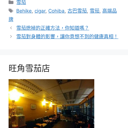
分
雪茄
類
標
Behike
,
cigar
,
Cohiba
,
古巴雪茄
,
雪茄
,
高端品
籤
牌
雪茄熄掉的正確方法，你知道嗎？
雪茄對身體的影響，讓你意想不到的健康真相！
旺角雪茄店