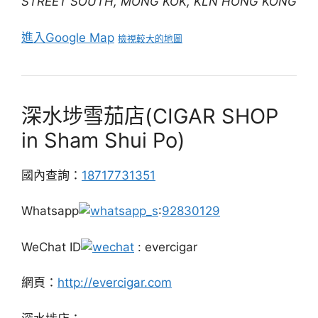
STREET SOUTH, MONG KOK, KLN HONG KONG
進入Google Map
檢視較大的地圖
深水埗雪茄店(CIGAR SHOP
in Sham Shui Po)
國內查詢：
18717731351
Whatsapp
:
92830129
WeChat ID
: evercigar
網頁：
http://evercigar.com