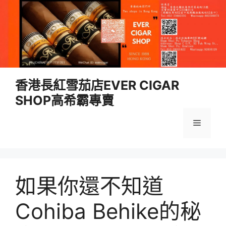
跳
香港長紅雪茄店EVER CIGAR
至
SHOP高希霸專賣
內
容
選
單
如果你還不知道
Cohiba Behike的秘