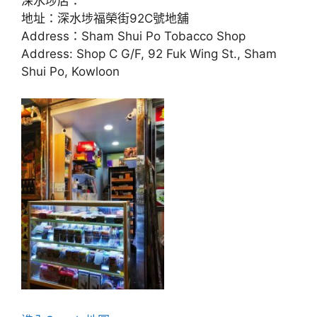
深水埗店：
地址：深水埗福榮街92C號地舖
Address：Sham Shui Po Tobacco Shop
Address: Shop C G/F, 92 Fuk Wing St., Sham
Shui Po, Kowloon